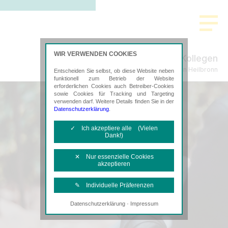
WIR VERWENDEN COOKIES
Ritter-Köhnlein & Kollegen
Steuerberatung in Heilbronn
Entscheiden Sie selbst, ob diese Website neben
funktionell zum Betrieb der Website
erforderlichen Cookies auch Betreiber-Cookies
sowie Cookies für Tracking und Targeting
verwenden darf. Weitere Details finden Sie in der
Datenschutzerklärung
.
✓ Ich akzeptiere alle (Vielen
Dank!)
✕ Nur essenzielle Cookies
akzeptieren
✎ Individuelle Präferenzen
·
Datenschutzerklärung
Impressum
Notwendige Cookies
Diese Cookies sind erforderlich, um die
grundlegende Funktionalität der Website