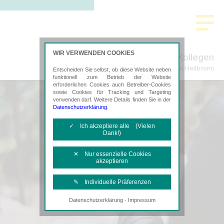
WIR VERWENDEN COOKIES
Ritter-Köhnlein & Kollegen
Steuerberatung in Heilbronn
Entscheiden Sie selbst, ob diese Website neben
funktionell zum Betrieb der Website
erforderlichen Cookies auch Betreiber-Cookies
sowie Cookies für Tracking und Targeting
verwenden darf. Weitere Details finden Sie in der
Datenschutzerklärung
.
✓ Ich akzeptiere alle (Vielen
Dank!)
✕ Nur essenzielle Cookies
akzeptieren
✎ Individuelle Präferenzen
·
Datenschutzerklärung
Impressum
Notwendige Cookies
Diese Cookies sind erforderlich, um die
grundlegende Funktionalität der Website