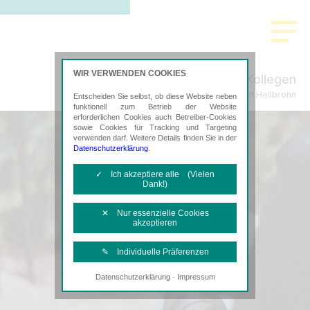
WIR VERWENDEN COOKIES
Ritter-Köhnlein & Kollegen
Steuerberatung in Heilbronn
Entscheiden Sie selbst, ob diese Website neben
funktionell zum Betrieb der Website
erforderlichen Cookies auch Betreiber-Cookies
sowie Cookies für Tracking und Targeting
verwenden darf. Weitere Details finden Sie in der
Datenschutzerklärung
.
✓ Ich akzeptiere alle (Vielen
Dank!)
✕ Nur essenzielle Cookies
akzeptieren
✎ Individuelle Präferenzen
·
Datenschutzerklärung
Impressum
Notwendige Cookies
Diese Cookies sind erforderlich, um die
grundlegende Funktionalität der Website