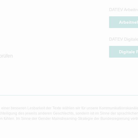
DATEV Arbeitn
Arbeitne
DATEV Digital
Digitale
prüfen
 einer besseren Lesbarkeit der Texte wählen wir für unsere Kommunikationskanäl
hteiligung des jeweils anderen Geschlechts, sondern ist im Sinne der sprachlich
 fühlen. Im Sinne der Gender Mainstreaming-Strategie der Bundesregierung vertret