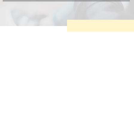
Diese Cookies sind erforderlich, um die grundlegende
Funktionalität der Website zu sichern.
Tracking- und Targeting-Cookies
Diese Cookies sind erforderlich, um unsere Website auf Ihre
Bedürfnisse hin zu optimieren. Hierzu gehört eine
bedarfsgerechte Gestaltung und fortlaufende Verbesserung
unseres Angebotes einschließlich der Verknüpfung zu
Social-Media-Angeboten von z.B. Facebook und LinkedIn.
Betreibercookies
Diese Cookies sind erforderlich, um z.B. Google Maps zu
nutzen oder eingebettete Videos abspielen zu können.