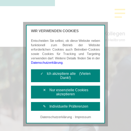
WIR VERWENDEN COOKIES
Ritter-Köhnlein & Kollegen
Steuerberatung in Heilbronn
Entscheiden Sie selbst, ob diese Website neben
funktionell zum Betrieb der Website
erforderlichen Cookies auch Betreiber-Cookies
sowie Cookies für Tracking und Targeting
verwenden darf. Weitere Details finden Sie in der
Datenschutzerklärung
.
✓ Ich akzeptiere alle (Vielen
Dank!)
✕ Nur essenzielle Cookies
akzeptieren
✎ Individuelle Präferenzen
·
Datenschutzerklärung
Impressum
Notwendige Cookies
Diese Cookies sind erforderlich, um die
grundlegende Funktionalität der Website