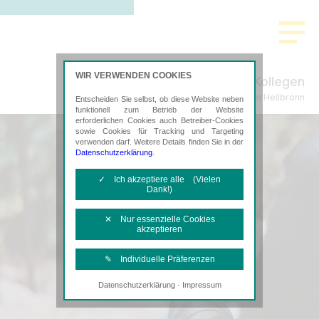
WIR VERWENDEN COOKIES
Ritter-Köhnlein & Kollegen
Steuerberatung in Heilbronn
Entscheiden Sie selbst, ob diese Website neben
funktionell zum Betrieb der Website
erforderlichen Cookies auch Betreiber-Cookies
sowie Cookies für Tracking und Targeting
verwenden darf. Weitere Details finden Sie in der
Datenschutzerklärung
.
✓ Ich akzeptiere alle (Vielen
Dank!)
✕ Nur essenzielle Cookies
akzeptieren
✎ Individuelle Präferenzen
·
Datenschutzerklärung
Impressum
Notwendige Cookies
Diese Cookies sind erforderlich, um die
grundlegende Funktionalität der Website