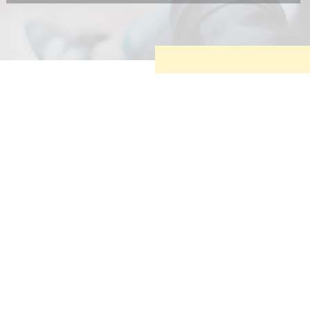
Diese Cookies sind erforderlich, um die grundlegende
Funktionalität der Website zu sichern.
Tracking- und Targeting-Cookies
Diese Cookies sind erforderlich, um unsere Website auf Ihre
Bedürfnisse hin zu optimieren. Hierzu gehört eine
bedarfsgerechte Gestaltung und fortlaufende Verbesserung
unseres Angebotes einschließlich der Verknüpfung zu
Social-Media-Angeboten von z.B. Facebook und LinkedIn.
Betreibercookies
Diese Cookies sind erforderlich, um z.B. Google Maps zu
nutzen oder eingebettete Videos abspielen zu können.