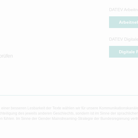
DATEV Arbeitn
Arbeitne
DATEV Digital
Digitale
prüfen
 einer besseren Lesbarkeit der Texte wählen wir für unsere Kommunikationskanäl
hteiligung des jeweils anderen Geschlechts, sondern ist im Sinne der sprachlich
 fühlen. Im Sinne der Gender Mainstreaming-Strategie der Bundesregierung vertret