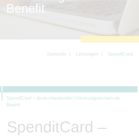
zu sichern.
Benefit
Tracking- und Targeting-Cookies
Diese Cookies sind erforderlich, um
unsere Website auf Ihre Bedürfnisse hin
zu optimieren. Hierzu gehört eine
bedarfsgerechte Gestaltung und
fortlaufende Verbesserung unseres
Angebotes einschließlich der
Verknüpfung zu Social-Media-
Angeboten von z.B. Facebook und
Startseite
Leistungen
SpenditCard
LinkedIn.
Betreibercookies
Diese Cookies sind erforderlich, um z.B.
Google Maps zu nutzen oder
eingebettete Videos abspielen zu
können.
SpenditCard – deutschlandweiter Universalgutschein als
Benefit
SpenditCard –