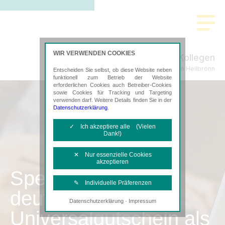
WIR VERWENDEN COOKIES
Ritter-Köhnlein & Kollegen
Steuerberatung in Heilbronn
Entscheiden Sie selbst, ob diese Website neben
funktionell zum Betrieb der Website
erforderlichen Cookies auch Betreiber-Cookies
sowie Cookies für Tracking und Targeting
verwenden darf. Weitere Details finden Sie in der
Datenschutzerklärung
.
✓ Ich akzeptiere alle (Vielen
Dank!)
✕ Nur essenzielle Cookies
akzeptieren
SpenditCard –
✎ Individuelle Präferenzen
deutschlandweiter
·
Datenschutzerklärung
Impressum
Notwendige Cookies
Universalgutschein als
Diese Cookies sind erforderlich, um die
grundlegende Funktionalität der Website